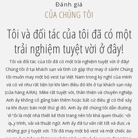
Đánh giá
CỦA CHÚNG TÔI
i
Tôi và đối tác của tôi đã có một
trải nghiệm tuyệt vời ở đây!
ng
Tôi và đối tác của tôi đã có một trải nghiệm tuyệt vời ở đây!
ay
Chúng tôi ở tại khách sạn và tình cờ gặp thợ may ở sảnh! Chúng
c
ột
tôi muốn may một bộ vest tại Việt Nam trong kỳ nghỉ của mình
t
i
và có vẻ như rất tiện lợi khi làm điều đó khi ở tại khách sạn này
đ
là
(cửa hàng AIRA). Mike rất tuyệt vời, thân thiện và chuyên nghiệp.
Dị
Anh ấy không cố gắng bán thêm hoặc bất cứ điều gì có thể xảy
ra khi được bán một thứ gì đó. Anh ấy để chúng tôi dẫn đường.
Vì tôi là một nhà thiết kế thời trang nên tôi khá quen thuộc với
quy trình, vải và thuật ngữ. Anh ấy đã tư vấn rất tốt và đưa ra
những gợi ý tuyệt vời. Tôi đã may một bộ vest và một chiếc áo